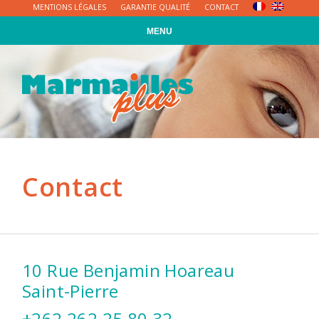
Skip
MENTIONS LÉGALES
GARANTIE QUALITÉ
CONTACT
to
MENU
content
Contact
10 Rue Benjamin Hoareau
Saint-Pierre
+262 262 25 80 32