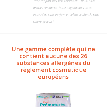
*Par rapport aux prix relevés en GMS sur des
articles similaires. *Sans Glyphosates, sans
Pesticides, Sans Parfum et Cellulose blanchi sans
chlore gazeux !
Une gamme complète qui ne
contient aucune des 26
substances allergènes du
règlement cosmétique
européens